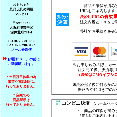
おもちゃと
・ 商品の確保が済み次
景品玩具の問屋
URLをご案内します
マルヒロ
有効期
・
決済用URLの
注文内容とURLをご確
〒599-8271
大阪府堺市中区
弊社でお手続きを確認で
深井北町781-1
TEL:072-270-1730
FAX:072-298-3122
メールを送信
お電話･メールの前に
ご確認願います。
※お申し込みの際、カー
注文完了後、決済専用ペ
（決済はGMOイプシロ
* 土日祝日休業の為
出荷や電話対応は
※決済完了後に何らかの
行っておりません。
振込みや代引きでのや
* 店頭での
商品展示は
コンビニ決済
(ホームページ
行っておりません。
・ 商品の確保が済み次
URLをご案内します