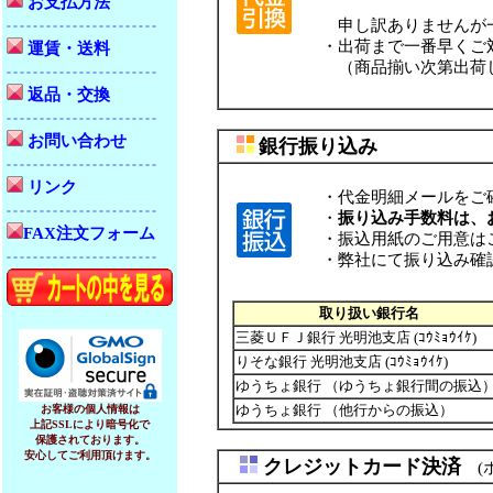
お支払方法
申し訳ありませんが一
・出荷まで一番早くご
運賃・送料
（商品揃い次第出荷
返品・交換
お問い合わせ
銀行振り込み
リンク
・代金明細メールをご確
・
振り込み手数料は、
FAX注文フォーム
・振込用紙のご用意は
・弊社にて振り込み確認
取り扱い銀行名
三菱ＵＦＪ銀行 光明池支店 (ｺｳﾐｮｳｲｹ)
りそな銀行 光明池支店 (ｺｳﾐｮｳｲｹ)
ゆうちょ銀行 （ゆうちょ銀行間の振込
ゆうちょ銀行 （他行からの振込）
お客様の個人情報は
上記SSLにより暗号化で
保護されております。
安心してご利用頂けます。
クレジットカード決済
(ホ