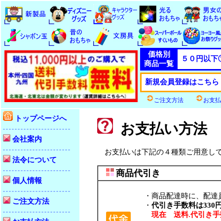
価格別
５０円以下
商品一覧
新規会員登録はこちら
ご注文方法
お支払
トップページへ
お支払い方法
会社案内
お支払いは下記の４種類ご用意して
法令について
商品代引き
個人情報
・商品配達時に、配達員
ご注文方法
・
代引き手数料は330
現在 送料.代引き手