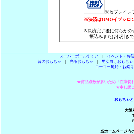
※セブンイレ
※決済はGMOイプシロ
※決済完了後に何らかの
振込みまたは代引きで
スーパーボールすくい
|
イベント・お
昔のおもちゃ
|
光るおもちゃ
|
男女向けおもちゃ
ヨーヨー風船・お祭り
★商品点数が多いため「在庫切
★申し訳
おもちゃと
大阪
Ｔ
Ｆ
当ホームページ内